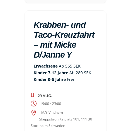
Krabben- und
Taco-Kreuzfahrt
– mit Micke
D/Janne Y
Erwachsene
Ab 565 SEK
Kinder 7-12 Jahre
Ab 280 SEK
Kinder 0-6 Jahre
Frei
29 AUG.
-
19:00
23:00
M/S Vindhem
Skeppsbron Kajplats 101, 111 30
Stockholm Schweden