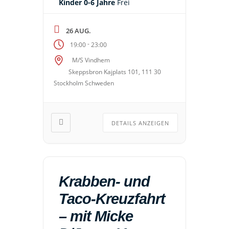
Kinder 0-6 Jahre
Frei
26 AUG.
-
19:00
23:00
M/S Vindhem
Skeppsbron Kajplats 101, 111 30
Stockholm Schweden
DETAILS ANZEIGEN
Krabben- und
Taco-Kreuzfahrt
– mit Micke