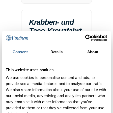
Krabben- und
Taco-Kreuzfahrt
– mit Micke
D/Janne Y
Consent
Details
About
Erwachsene
Ab 565 SEK
Kinder 7-12 Jahre
Ab 280 SEK
Kinder 0-6 Jahre
Frei
This website uses cookies
We use cookies to personalise content and ads, to
21 AUG.
provide social media features and to analyse our traffic.
We also share information about your use of our site with
-
19:00
23:00
our social media, advertising and analytics partners who
M/S Vindhem
may combine it with other information that you’ve
Skeppsbron Kajplats 101, 111 30
provided to them or that they’ve collected from your use
Stockholm Schweden