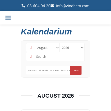
08-604 04 20
info@vindhem.com
Kalendarium
JÄHRLICH
MONATLICH
WÖCHENTLICH
TÄGLICH
LISTE
AUGUST 2026