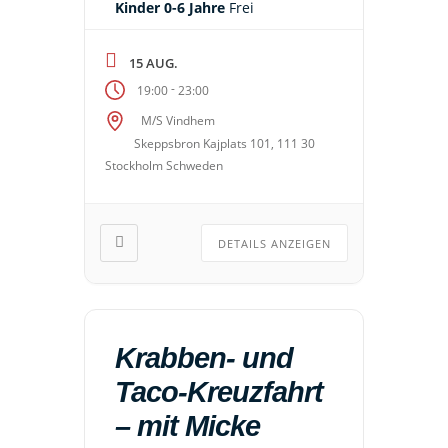
Kinder 0-6 Jahre
Frei
15 AUG.
-
19:00
23:00
M/S Vindhem
Skeppsbron Kajplats 101, 111 30
Stockholm Schweden
DETAILS ANZEIGEN
Krabben- und
Taco-Kreuzfahrt
– mit Micke