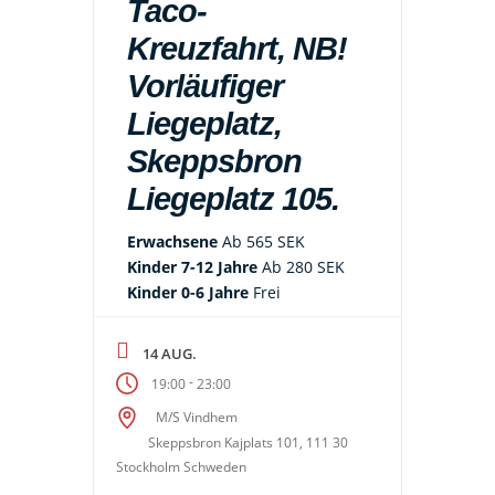
Taco-
Kreuzfahrt, NB!
Vorläufiger
Liegeplatz,
Skeppsbron
Liegeplatz 105.
Erwachsene
Ab 565 SEK
Kinder 7-12 Jahre
Ab 280 SEK
Kinder 0-6 Jahre
Frei
14 AUG.
-
19:00
23:00
M/S Vindhem
Skeppsbron Kajplats 101, 111 30
Stockholm Schweden