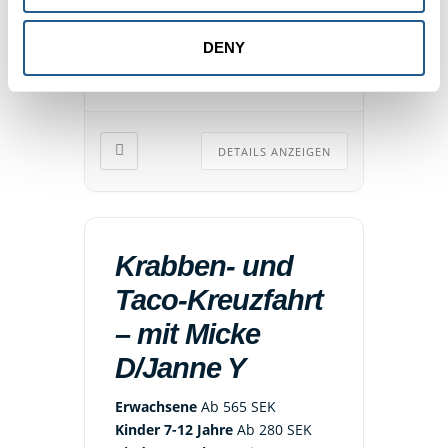
M/S Vindhem
DENY
Skeppsbron Kajplats 101, 111 30
Stockholm Schweden
DETAILS ANZEIGEN
Krabben- und
Taco-Kreuzfahrt
– mit Micke
D/Janne Y
Erwachsene
Ab 565 SEK
Kinder 7-12 Jahre
Ab 280 SEK