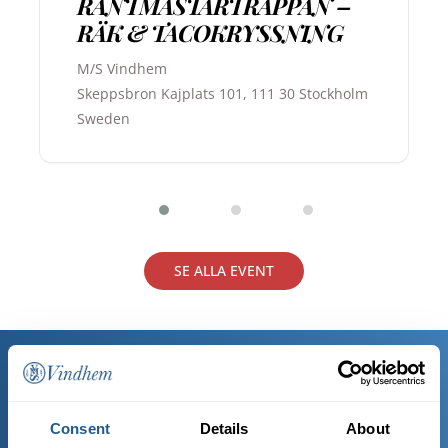
RÄNTMÄSTARTRAPPAN –
RÄK & TACOKRYSSNING
M/S Vindhem
Skeppsbron Kajplats 101, 111 30 Stockholm
Sweden
SE ALLA EVENT
Alltid livemusik och fest
ombord på musikbåten
Consent
Details
About