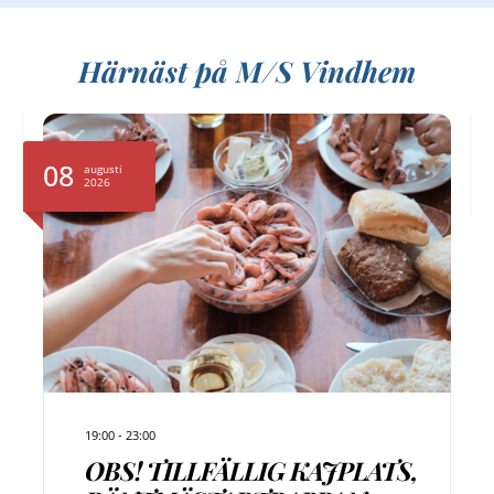
Härnäst på M/S Vindhem
08
augusti
2026
19:00
-
23:00
OBS! TILLFÄLLIG KAJPLATS,