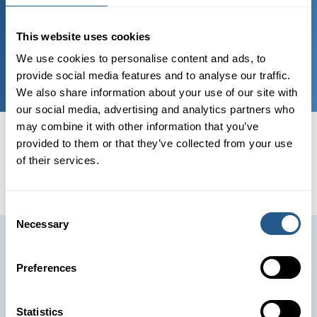
M/S Vindhem!
This website uses cookies
POP, ROCK &
SCHLAGER
We use cookies to personalise content and ads, to
provide social media features and to analyse our traffic.
We also share information about your use of our site with
our social media, advertising and analytics partners who
may combine it with other information that you’ve
provided to them or that they’ve collected from your use
Sagt om oss
of their services.
Consent
Necessary
Selection
FAQ
Preferences
Statistics