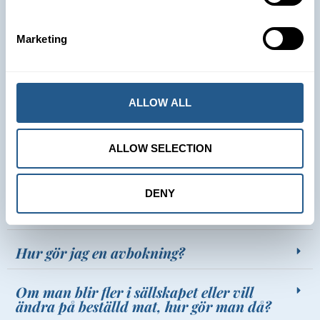
Vad ingår i räkfrossan?
Hur länge varar evenemanget/kvällen?
Marketing
Hur bokar jag biljetter?
ALLOW ALL
Kan jag boka för en större grupp eller
företag?
ALLOW SELECTION
Var avgår båten ifrån och vilken tid?
DENY
Vad har ni för avbokningsregler?
Hur gör jag en avbokning?
Om man blir fler i sällskapet eller vill
ändra på beställd mat, hur gör man då?