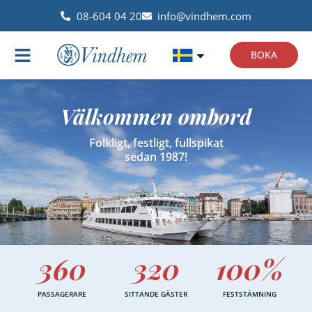
08-604 04 20
info@vindhem.com
BOKA
Välkommen ombord
Folkligt, festligt, fullspikat
sedan 1987!
360
320
100
%
PASSAGERARE
SITTANDE GÄSTER
FESTSTÄMNING