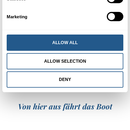
Unterer Salon
499 SEK
Oberer Salon
499 SEK
Marketing
Kinder 7-12 Jahre
280 SEK
Kinder 0-6 Jahre
Kostenlos
ALLOW ALL
DIESE VERANSTALTUNG BUCHEN
ALLOW SELECTION
ANFRAGE FÜR EINEN ANDEREN TERMIN
DENY
Von hier aus fährt das Boot