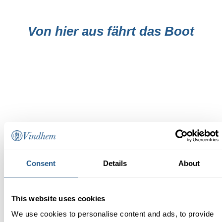
Von hier aus fährt das Boot
Consent
Details
About
KONTAKT
Telefon: +46 86 04 04 20
E-Mail:
info@vindhem.com
This website uses cookies
We use cookies to personalise content and ads, to provide