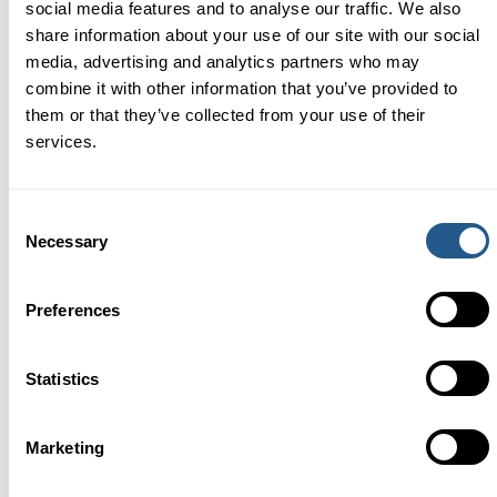
social media features and to analyse our traffic. We also
VON HIER AUS FÄHRT DAS BOOT
share information about your use of our site with our social
Skeppsbron Kajplats 101
media, advertising and analytics partners who may
111 30 Stockholm
combine it with other information that you’ve provided to
Schweden
them or that they’ve collected from your use of their
services.
NACHRICHTEN ERHALTEN
Consent
SENDEN SIE
Necessary
Selection
PARTNER
Preferences
M / S Vindhem
Statistics
Empfohlen am
Restaurant-Guru 2023
Marketing