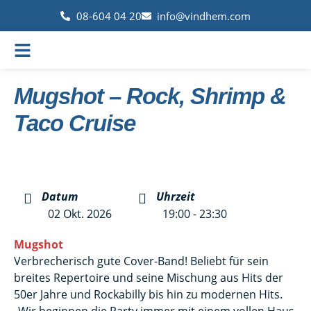
08-604 04 20
info@vindhem.com
Mugshot – Rock, Shrimp &
Taco Cruise
Datum
Uhrzeit
02 Okt. 2026
19:00 - 23:30
Mugshot
Verbrecherisch gute Cover-Band! Beliebt für sein
breites Repertoire und seine Mischung aus Hits der
50er Jahre und Rockabilly bis hin zu modernen Hits.
„Wir beginnen die Party immer mit einem vollen Haus