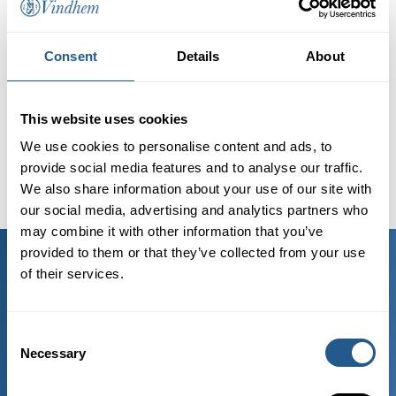
Von hier aus fährt das Boot
Consent
Details
About
This website uses cookies
We use cookies to personalise content and ads, to
provide social media features and to analyse our traffic.
We also share information about your use of our site with
our social media, advertising and analytics partners who
may combine it with other information that you’ve
provided to them or that they’ve collected from your use
of their services.
KONTAKT
Telefon: +46 86 04 04 20
E-Mail:
info@vindhem.com
Consent
Necessary
Selection
VON HIER AUS FÄHRT DAS BOOT