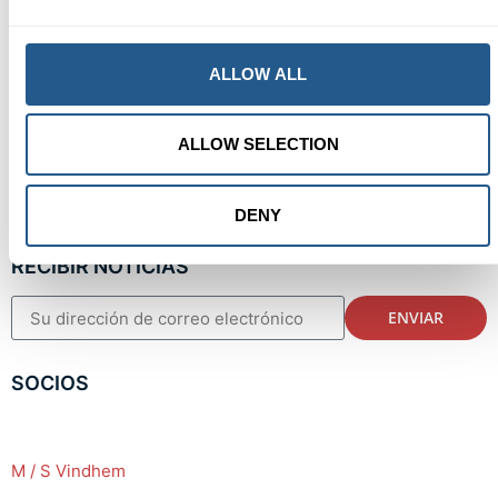
Teléfono: +46 86 04 04 20
Correo electrónico:
info@vindhem.com
ALLOW ALL
EL BARCO SALE DE AQUI
ALLOW SELECTION
Muelle 101 de Skeppsbron
111 30 Estocolmo
Suecia
DENY
RECIBIR NOTICIAS
ENVIAR
SOCIOS
M / S Vindhem