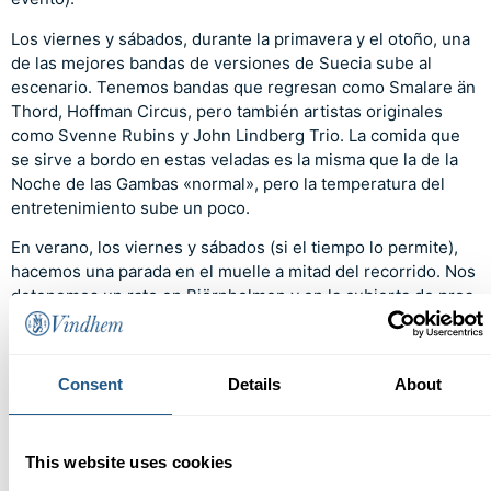
Los viernes y sábados, durante la primavera y el otoño, una
de las mejores bandas de versiones de Suecia sube al
escenario. Tenemos bandas que regresan como Smalare än
Thord, Hoffman Circus, pero también artistas originales
como Svenne Rubins y John Lindberg Trio. La comida que
se sirve a bordo en estas veladas es la misma que la de la
Noche de las Gambas «normal», pero la temperatura del
entretenimiento sube un poco.
En verano, los viernes y sábados (si el tiempo lo permite),
hacemos una parada en el muelle a mitad del recorrido. Nos
detenemos un rato en Björnholmen y en la cubierta de proa
nuestros músicos organizan música y baile. Algunas
noches, casi toda la isla se pone a temblar.
Consent
Details
About
Precio
Adultos
499 – 739 kr
This website uses cookies