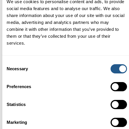
Niños de 7 a 12 años
250 – 370 kr
We use cookies to personalise content and ads, to provide
social media features and to analyse our traffic. We also
Niños de 0 a 6 años
Gratis
share information about your use of our site with our social
media, advertising and analytics partners who may
combine it with other information that you’ve provided to
them or that they’ve collected from your use of their
BOOK NOW
services.
BOOK NOW
Consent
Necessary
Selection
Cómo funciona a bordo
Fotos de nuestras tardes en el
Preferences
barco
Statistics
CONTÁCTENOS
Marketing