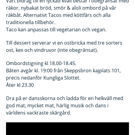
Vårt bidrag till en lyckad kväll består i obegränsat med
räkor, nybakat bröd, smör & aîoli ombord på vår
räkbåt. Alternativt Tacos med köttfärs och alla
traditionella tillbehör.
Taco kan anpassas till vegetarian och vegan.
Till dessert serverar vi en ostbricka med tre sorters
ost, kex och vindruvor (inte obegränsat).
Ombordstigning kl 18.00-18.45.
Båten avgår kl. 19:00 från Skeppsbron kajplats 101,
precis nedanför Kungliga Slottet.
Åter kl 23.30
Dra på er dansskorna och ladda för en helkväll med
god mat, mycket mat, härlig musik och dans i
världens vackraste skärgård.