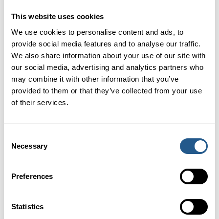
This website uses cookies
We use cookies to personalise content and ads, to
provide social media features and to analyse our traffic.
We also share information about your use of our site with
our social media, advertising and analytics partners who
Pris
may combine it with other information that you’ve
Nedre salong
655 kr
provided to them or that they’ve collected from your use
Övre salong
655 kr
of their services.
Barn 7-12 år
325 kr
Barn 0-6 år
Gratis
Consent
Necessary
Selection
BOKA DIN PLATS HÄR
Preferences
FÖRFRÅGAN OM ANNAT DATUM
Statistics