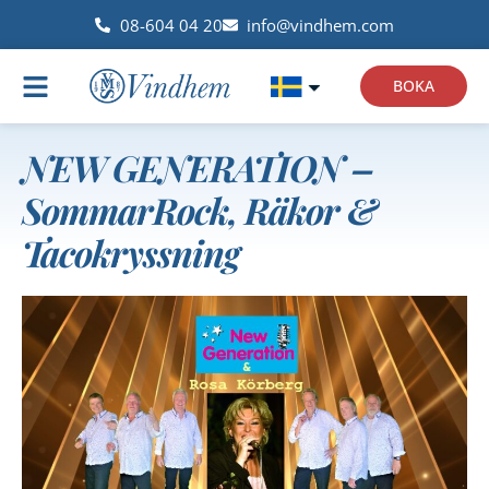
08-604 04 20
info@vindhem.com
BOKA
NEW GENERATION –
SommarRock, Räkor &
Tacokryssning