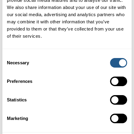
provide social media features and to analyse our traffic.
We also share information about your use of our site with
our social media, advertising and analytics partners who
Pris
may combine it with other information that you’ve
provided to them or that they’ve collected from your use
Vuxna
639 kr
of their services.
Barn 7-12 år
320 kr
Barn 0-6 år
Gratis
Consent
Necessary
Selection
BOKA DIN PLATS HÄR
Preferences
FÖRFRÅGAN OM ANNAT DATUM
Statistics
Marketing
Härifrån går båten