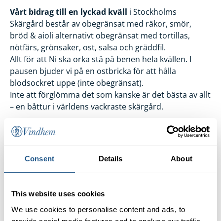
Vårt bidrag till en lyckad kväll
i Stockholms
Skärgård består av obegränsat med räkor, smör,
bröd & aioli alternativt obegränsat med tortillas,
nötfärs, grönsaker, ost, salsa och gräddfil.
Allt för att Ni ska orka stå på benen hela kvällen. I
pausen bjuder vi på en ostbricka för att hålla
blodsockret uppe (inte obegränsat).
Inte att förglömma det som kanske är det bästa av allt
– en båttur i världens vackraste skärgård.
Ombordstigning kl 18.00-18.45.
Båten avgår kl. 19:00 från Skeppsbron kajplats 101,
precis nedanför Kungliga Slottet.
Consent
Details
About
Åter kl 23.00
Varmt välkomna ombord!
This website uses cookies
Ljudspelare
We use cookies to personalise content and ads, to
00:00
00:00