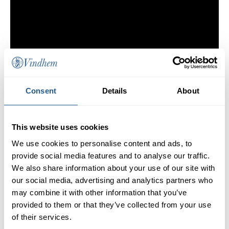
Consent
Details
About
This website uses cookies
We use cookies to personalise content and ads, to
provide social media features and to analyse our traffic.
We also share information about your use of our site with
our social media, advertising and analytics partners who
Pris
may combine it with other information that you’ve
provided to them or that they’ve collected from your use
Nedre salong
655 kr
Övre salong
655 kr
of their services.
Barn 7-12 år
325 kr