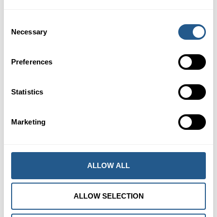
Barn 0-6 år
Gratis
Consent
Necessary
Selection
BOKA DIN PLATS HÄR
Preferences
FÖRFRÅGAN OM ANNAT DATUM
Statistics
Marketing
Härifrån går båten
ALLOW ALL
ALLOW SELECTION