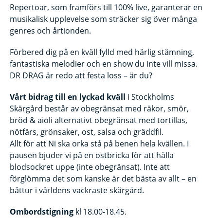
Repertoar, som framförs till 100% live, garanterar en
musikalisk upplevelse som sträcker sig över många
genres och årtionden.
Förbered dig på en kväll fylld med härlig stämning,
fantastiska melodier och en show du inte vill missa.
DR DRAG är redo att festa loss – är du?
Vårt bidrag till en lyckad kväll
i Stockholms
Skärgård består av obegränsat med räkor, smör,
bröd & aioli alternativt obegränsat med tortillas,
nötfärs, grönsaker, ost, salsa och gräddfil.
Allt för att Ni ska orka stå på benen hela kvällen. I
pausen bjuder vi på en ostbricka för att hålla
blodsockret uppe (inte obegränsat). Inte att
förglömma det som kanske är det bästa av allt – en
båttur i världens vackraste skärgård.
Ombordstigning
kl 18.00-18.45.