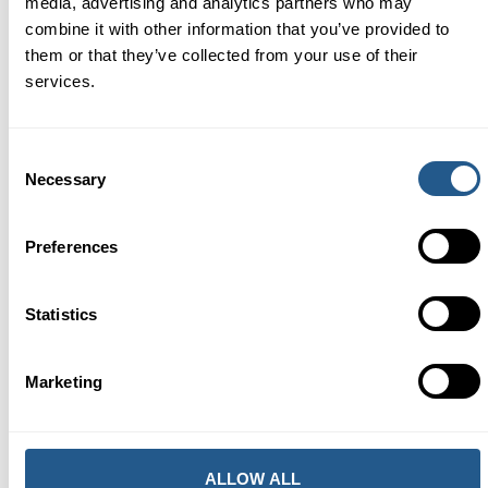
media, advertising and analytics partners who may
combine it with other information that you’ve provided to
them or that they’ve collected from your use of their
KONTAKTA OSS
services.
Telefon: 08-604 04 20
E-post:
info@vindhem.com
Consent
Necessary
Selection
HÄRIFRÅN GÅR BÅTEN
Preferences
Skeppsbron Kajplats 101
111 30 Stockholm
Sweden
Statistics
Marketing
ALLOW ALL