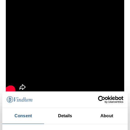
Consent
Details
About
Preis