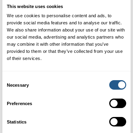
Unterer Salon
SEK 639
This website uses cookies
Oberer Salon
SEK 639
Kinder 7-12 Jahre
SEK 320
We use cookies to personalise content and ads, to
Kinder 0-6 Jahre
Kostenlos
provide social media features and to analyse our traffic.
We also share information about your use of our site with
our social media, advertising and analytics partners who
may combine it with other information that you’ve
DIESE VERANSTALTUNG BUCHEN
provided to them or that they’ve collected from your use
of their services.
ANFRAGE FÜR EINEN ANDEREN TERMIN
Consent
Necessary
Selection
Von hier aus fährt das Boot
Preferences
Statistics