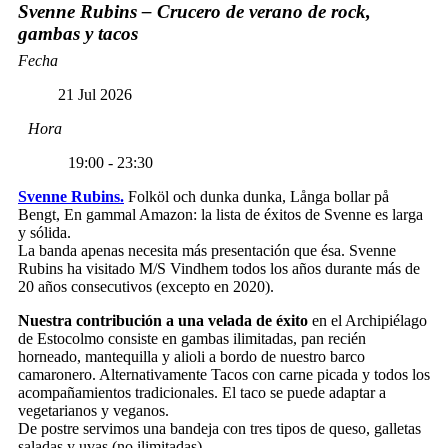
Svenne Rubins – Crucero de verano de rock,
gambas y tacos
Fecha
21 Jul 2026
Hora
19:00 - 23:30
Svenne Rubins.
Folköl och dunka dunka, Långa bollar på
Bengt, En gammal Amazon: la lista de éxitos de Svenne es larga
y sólida.
La banda apenas necesita más presentación que ésa. Svenne
Rubins ha visitado M/S Vindhem todos los años durante más de
20 años consecutivos (excepto en 2020).
Nuestra contribución a una velada de éxito
en el Archipiélago
de Estocolmo consiste en gambas ilimitadas, pan recién
horneado, mantequilla y alioli a bordo de nuestro barco
camaronero. Alternativamente Tacos con carne picada y todos los
acompañamientos tradicionales. El taco se puede adaptar a
vegetarianos y veganos.
De postre servimos una bandeja con tres tipos de queso, galletas
saladas y uvas (no ilimitadas).