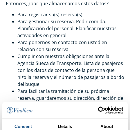
Entonces, ¿por qué almacenamos estos datos?
Para registrar su(s) reserva(s)
Para gestionar su reserva. Pedir comida.
Planificación del personal. Planificar nuestras
actividades en general.
Para ponernos en contacto con usted en
relación con su reserva.
Cumplir con nuestras obligaciones ante la
Agencia Sueca de Transporte. Lista de pasajeros
con los datos de contacto de la persona que
hizo la reserva y el número de pasajeros a bordo
del buque.
Para facilitar la tramitación de su próxima
reserva, guardaremos su dirección, dirección de
correo electrónico, nombre y número de
teléfono.
Enviamos información sobre los próximos
eventos a bordo de los barcos de la compañía,
Consent
Details
About