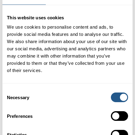
promociones y descuentos. Nunca compartimos
las direcciones de correo electrónico con
terceros.
This website uses cookies
We use cookies to personalise content and ads, to
¿Cuánto tiempo conservamos estos datos?
provide social media features and to analyse our traffic.
Conservaremos sus datos durante el tiempo que sea
We also share information about your use of our site with
necesario para cumplir con los motivos anteriores.
our social media, advertising and analytics partners who
En los casos en que la ley nos obligue a almacenar
may combine it with other information that you’ve
estos datos durante más tiempo del necesario para
provided to them or that they’ve collected from your use
nuestras operaciones, Polena Rederi AB cumplirá, por
of their services.
supuesto, con la legislación aplicable.
¿Cuáles son mis derechos?
Consent
Tiene derecho a solicitar por escrito en cualquier
Necessary
Selection
momento información sobre los datos personales
que tenemos sobre usted. Si esta información es
inexacta, puede pedir que se corrija. Siempre puede
Preferences
solicitar que se borren sus datos personales. Los
datos personales que estamos obligados a conservar
Statistics