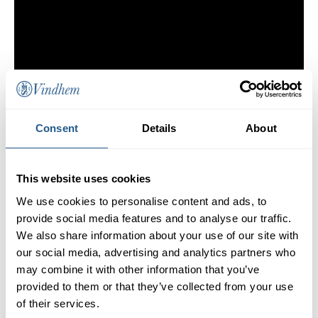
Consent
Details
About
This website uses cookies
We use cookies to personalise content and ads, to
provide social media features and to analyse our traffic.
Precio
We also share information about your use of our site with
Salón inferior
SEK 639
our social media, advertising and analytics partners who
Salón superior
SEK 639
may combine it with other information that you’ve
Niños de 7 a 12 años
SEK 320
provided to them or that they’ve collected from your use
Niños de 0 a 6 años
Gratis
of their services.