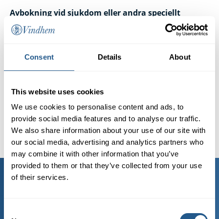
Avbokning vid sjukdom eller andra speciellt
ömmande skäl.
Avbokning vid sjukdom eller vid andra speciellt
ömmande skäl accepteras. För att avbokningsavgift
Consent
Details
About
inte ska utkrävas kan M/S Vindhem, Polena Rederi AB
begära att sjukdom eller annan orsak kan styrkas
med läkarintyg eller annan dokumentation.
This website uses cookies
Kan sjukdom eller annat ömmande skäl inte
We use cookies to personalise content and ads, to
styrkas utgår avbokningsavgift enligt
provide social media features and to analyse our traffic.
ovanstående.
We also share information about your use of our site with
our social media, advertising and analytics partners who
may combine it with other information that you’ve
provided to them or that they’ve collected from your use
of their services.
KONTAKTA OSS
Telefon: 08-604 04 20
Consent
E-post:
info@vindhem.com