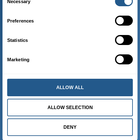
Necessary
Selection
HÄRIFRÅN GÅR BÅTEN
Preferences
Skeppsbron Kajplats 101
111 30 Stockholm
Statistics
Sweden
Marketing
ALLOW ALL
ALLOW SELECTION
TA EMOT NYHETER
DENY
SKICKA